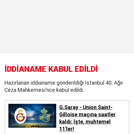
İDDİANAME KABUL EDİLDİ
Hazırlanan iddianame gönderildiği İstanbul 40. Ağır
Ceza Mahkemesi’nce kabul edildi.
G.Saray - Union Saint-
Gilloise maçına saatler
kaldı: İşte, muhtemel
11'ler!