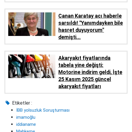
Canan Karatay acı haberle
sarsıldı! ''Yanımdayken bile
hasret duyuyorum''
demişti...
Akaryakıt fiyatlarında
tabela yine değişti:
Motorine indirim geldi, İşte
25 Kasım 2025 güncel
akaryakıt fiyatları
Etiketler :
İBB yolsuzluk Soruşturması
imamoğlu
iddianame
Mahkeme