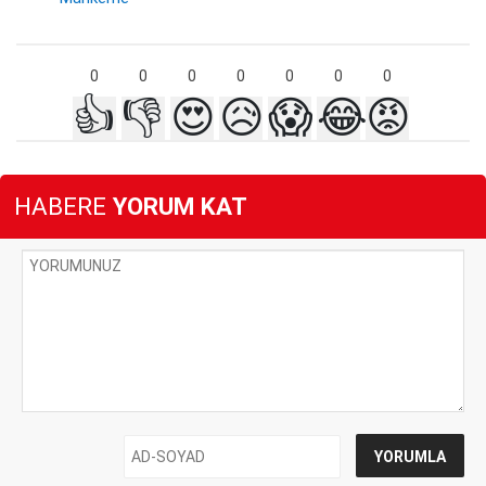
0
0
0
0
0
0
0
👍
👎
😍
😥
😱
😂
😡
HABERE
YORUM KAT