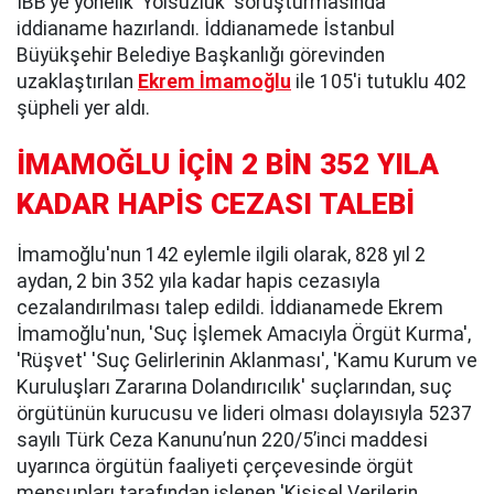
İBB’ye yönelik 'Yolsuzluk' soruşturmasında
iddianame hazırlandı. İddianamede İstanbul
Büyükşehir Belediye Başkanlığı görevinden
uzaklaştırılan
Ekrem İmamoğlu
ile 105'i tutuklu 402
şüpheli yer aldı.
İMAMOĞLU İÇİN 2 BİN 352 YILA
KADAR HAPİS CEZASI TALEBİ
İmamoğlu'nun 142 eylemle ilgili olarak, 828 yıl 2
aydan, 2 bin 352 yıla kadar hapis cezasıyla
cezalandırılması talep edildi. İddianamede Ekrem
İmamoğlu'nun, 'Suç İşlemek Amacıyla Örgüt Kurma',
'Rüşvet' 'Suç Gelirlerinin Aklanması', 'Kamu Kurum ve
Kuruluşları Zararına Dolandırıcılık' suçlarından, suç
örgütünün kurucusu ve lideri olması dolayısıyla 5237
sayılı Türk Ceza Kanunu’nun 220/5’inci maddesi
uyarınca örgütün faaliyeti çerçevesinde örgüt
mensupları tarafından işlenen 'Kişisel Verilerin