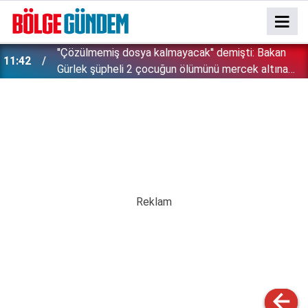
İsrail zulümde sınır tanımıyor: Bu kez kendi
11:28
vatandaşlarını hedef aldı!