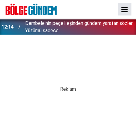
Dembele'nin peçeli eşinden gündem yaratan sözler:
12:14
Yüzümü sadece...