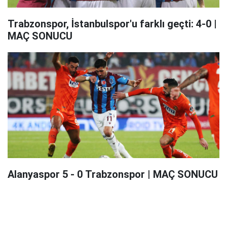
Trabzonspor, İstanbulspor'u farklı geçti: 4-0 |
MAÇ SONUCU
Alanyaspor 5 - 0 Trabzonspor | MAÇ SONUCU