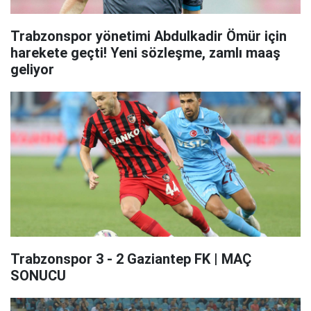
Trabzonspor yönetimi Abdulkadir Ömür için
harekete geçti! Yeni sözleşme, zamlı maaş
geliyor
Trabzonspor 3 - 2 Gaziantep FK | MAÇ
SONUCU