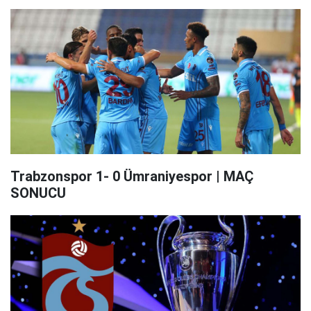
Trabzonspor 1- 0 Ümraniyespor | MAÇ
SONUCU