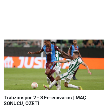
Trabzonspor 2 - 3 Ferencvaros | MAÇ
SONUCU, ÖZETİ