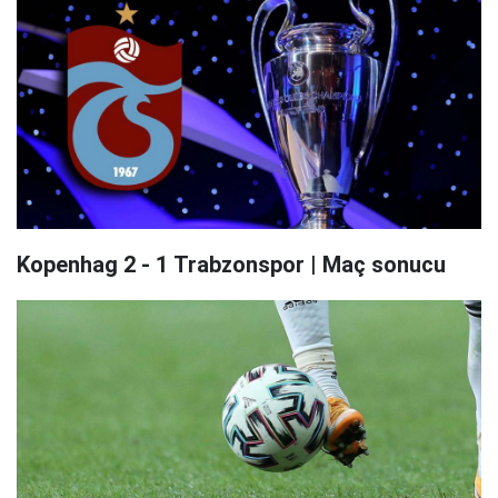
Kopenhag 2 - 1 Trabzonspor | Maç sonucu