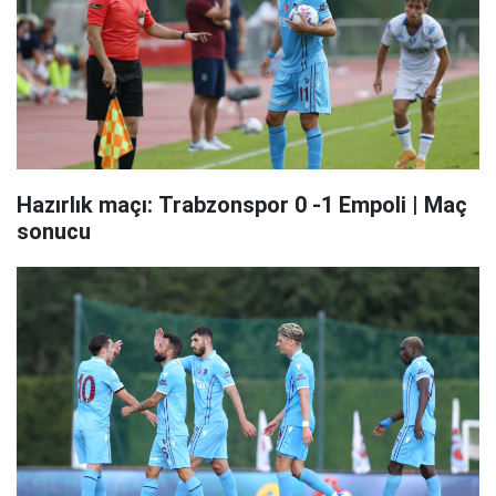
Hazırlık maçı: Trabzonspor 0 -1 Empoli | Maç
sonucu