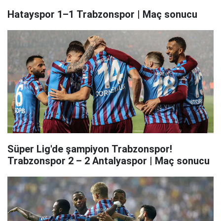
Hatayspor 1–1 Trabzonspor | Maç sonucu
Süper Lig'de şampiyon Trabzonspor!
Trabzonspor 2 – 2 Antalyaspor | Maç sonucu