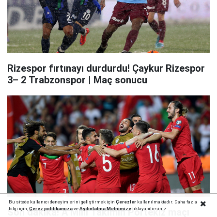
Rizespor fırtınayı durdurdu! Çaykur Rizespor
3– 2 Trabzonspor | Maç sonucu
Bu sitede kullanıcı deneyimlerini geliştirmek için
Çerezler
kullanılmaktadır. Daha fazla
bilgi için;
Çerez politika
mıza
ve
Aydınlatma Metnimize
tıklayabilirsiniz.
Son dakika! A Milli Takımın Portekiz maçı