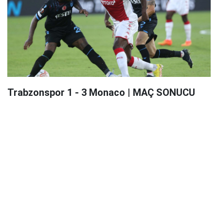
Trabzonspor 1 - 3 Monaco | MAÇ SONUCU