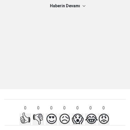
Haberin Devamı
0
0
0
0
0
0
0
👍
👎
😍
😥
😱
😂
😡