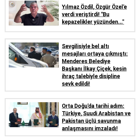
Yılmaz Özdil, Özgür Özel'e
verdi veriştirdi! ''Bu
kepazelikler yüzünden..."
Sevgilisiyle bel altı
mesajları ortaya çıkmıştı:
Menderes Belediye
Başkanı İlkay Çiçek, kesin
ihraç talebiyle disipline
sevk edildi!
Orta Doğu'da tarihi adım:
Türkiye, Suudi Arabistan ve
Pakistan üçlü savunma
anlaşmasını imzaladı!