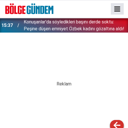
Konuşanlar'da söyledikleri başını derde soktu:
15:37
Peşine düşen emniyet Özbek kadını gözaltına aldı!