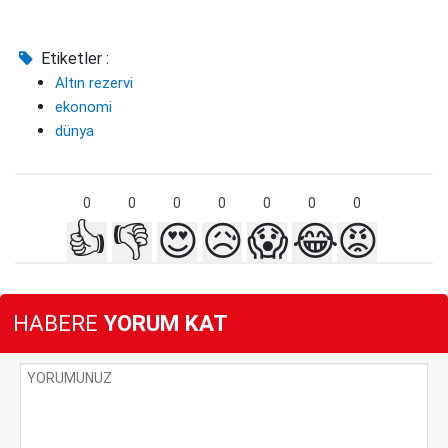
Etiketler :
Altın rezervi
ekonomi
dünya
0
0
0
0
0
0
0
👍
👎
😍
😥
😱
😂
😡
HABERE
YORUM KAT