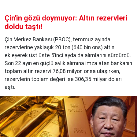
Çin'in gözü doymuyor: Altın rezervleri
doldu taştı!
Çin Merkez Bankası (PBOC), temmuz ayında
rezervlerine yaklaşık 20 ton (640 bin ons) altın
ekleyerek üst üste 5’inci ayda da alımlarını sürdürdü.
Son 22 ayın en güçlü aylık alımına imza atan bankanın
toplam altın rezervi 76,08 milyon onsa ulaşırken,
rezervlerin toplam değeri ise 306,35 milyar doları
aştı.