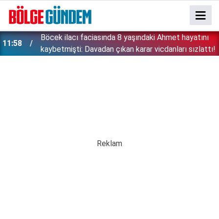
:
Böcek ilacı faciasında 8 yaşındaki Ahmet hayatını
11:58
kaybetmişti: Davadan çıkan karar vicdanları sızlattı!