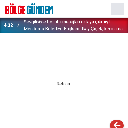
Sevgilisiyle bel altı mesajları ortaya çıkmıştı:
14:32
Menderes Belediye Başkanı İlkay Çiçek, kesin ihraç
talebiyle disipline sevk edildi!