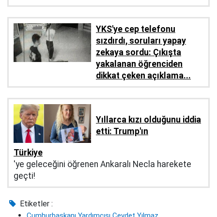
YKS'ye cep telefonu
sızdırdı, soruları yapay
zekaya sordu: Çıkışta
yakalanan öğrenciden
dikkat çeken açıklama...
Yıllarca kızı olduğunu iddia
etti: Trump'ın
Türkiye
'ye geleceğini öğrenen Ankaralı Necla harekete
geçti!
Etiketler :
Cumhurbaşkanı Yardımcısı Cevdet Yılmaz