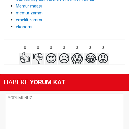
Memur maaşı
memur zammı
emekli zammı
ekonomi
0
0
0
0
0
0
0
👍
👎
😍
😥
😱
😂
😡
HABERE
YORUM KAT