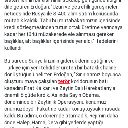
sistemlerinin bir kısımının sökülüp geri gönderildiğini
dile getiren Erdoğan, "Uzun ve çetrefilli görüşmeler
neticesinde Rusya ile S-400 alım satım konusunda
mutabık kaldık. Tabii bu mutabakatımızın içerisinde
kredi sözleşmesinden tutun ortak üretime varıncaya
kadar her türlü müzakerede ele alınması gereken
başlıklar, alt başlıklar içerisinde yer aldı." ifadelerini
kullandı.
Bu sürede Suriye krizinin giderek derinleştiğini ve
Türkiye için yeni tehditler üreten bir bataklık haline
dönüştüğünü belirten Erdoğan, "Sınırlarımız boyunca
oluşturulmaya çalışılan
terör
koridorunun batı
kanadını Fırat Kalkanı ve Zeytin Dalı Harekatlarıyla
önemli ölçüde kırdık. Aslında Sayın Obama,
döneminde bir Zeytinlik Operasyonu konumuz
önümüzdeydi. Fakat ne kadar konuştuysak masada
kaldı. Bu adımı, o dönemde atamadık. Rejimin daha
önce Halep, Hama, Dera gibi yerlerde yaptığı