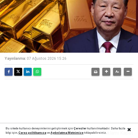
Yayınlanma:
07 Ağustos 2026 15:26
Bu sitede kullanıcı deneyimlerini geliştirmek için
Çerezler
kullanılmaktadır. Daha fazla
Reklamı Kapat
bilgi için;
Çerez politika
mıza
ve
Aydınlatma Metnimize
tıklayabilirsiniz.