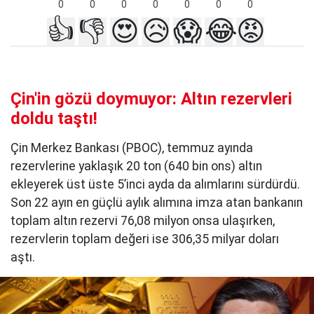
0
0
0
0
0
0
0
👍
👎
😍
😥
😱
😂
😡
Çin'in gözü doymuyor: Altın rezervleri
doldu taştı!
Çin Merkez Bankası (PBOC), temmuz ayında
rezervlerine yaklaşık 20 ton (640 bin ons) altın
ekleyerek üst üste 5’inci ayda da alımlarını sürdürdü.
Son 22 ayın en güçlü aylık alımına imza atan bankanın
toplam altın rezervi 76,08 milyon onsa ulaşırken,
rezervlerin toplam değeri ise 306,35 milyar doları
aştı.