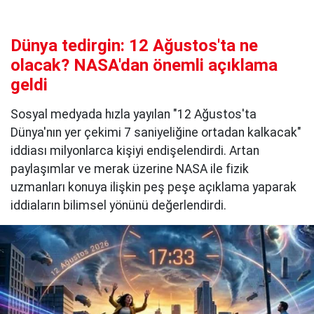
Dünya tedirgin: 12 Ağustos'ta ne
olacak? NASA'dan önemli açıklama
geldi
Sosyal medyada hızla yayılan "12 Ağustos'ta
Dünya'nın yer çekimi 7 saniyeliğine ortadan kalkacak"
iddiası milyonlarca kişiyi endişelendirdi. Artan
paylaşımlar ve merak üzerine NASA ile fizik
uzmanları konuya ilişkin peş peşe açıklama yaparak
iddiaların bilimsel yönünü değerlendirdi.