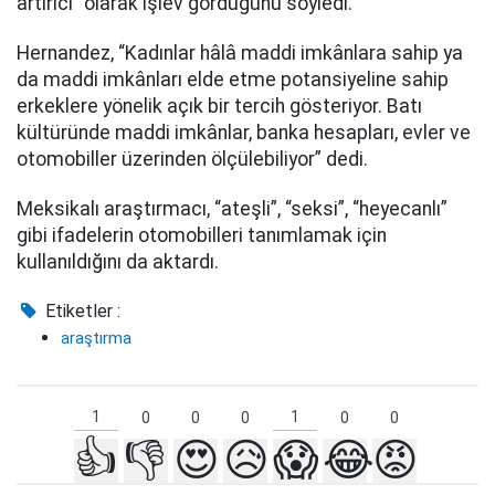
artırıcı” olarak işlev gördüğünü söyledi.
Hernandez, “Kadınlar hâlâ maddi imkânlara sahip ya
da maddi imkânları elde etme potansiyeline sahip
erkeklere yönelik açık bir tercih gösteriyor. Batı
kültüründe maddi imkânlar, banka hesapları, evler ve
otomobiller üzerinden ölçülebiliyor” dedi.
Meksikalı araştırmacı, “ateşli”, “seksi”, “heyecanlı”
gibi ifadelerin otomobilleri tanımlamak için
kullanıldığını da aktardı.
Etiketler :
araştırma
1
1
0
0
0
0
0
👍
👎
😍
😥
😱
😂
😡