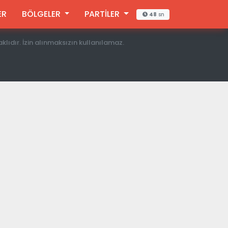
ER
BÖLGELER
PARTİLER
48
sn
aklıdır. İzin alınmaksızın kullanılamaz.