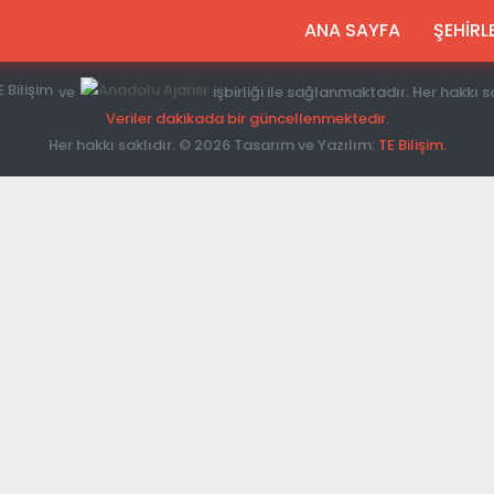
ANA SAYFA
ŞEHİRL
ve
işbirliği ile sağlanmaktadır. Her hakkı s
Veriler dakikada bir güncellenmektedir.
Her hakkı saklıdır. ©
2026 Tasarım ve Yazılım:
TE Bilişim
.